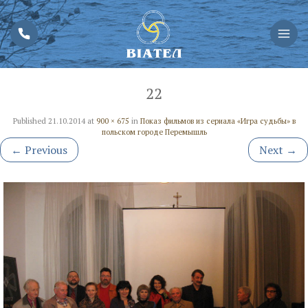
22
Published
21.10.2014
at
900 × 675
in
Показ фильмов из сериала «Игра судьбы» в
польском городе Перемышль
←
Previous
Next
→