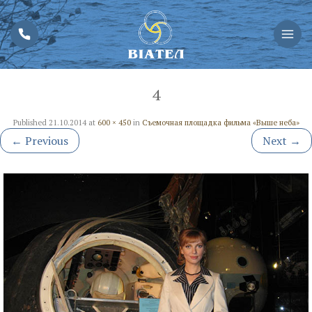
4
Published
21.10.2014
at
600 × 450
in
Съемочная площадка фильма «Выше неба»
←
Previous
Next
→