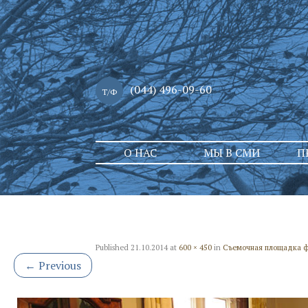
(044) 496-09-60
Т/Ф
Skip
О НАС
МЫ В СМИ
П
to
content
Published
21.10.2014
at
600 × 450
in
Съемочная площадка фи
←
Previous