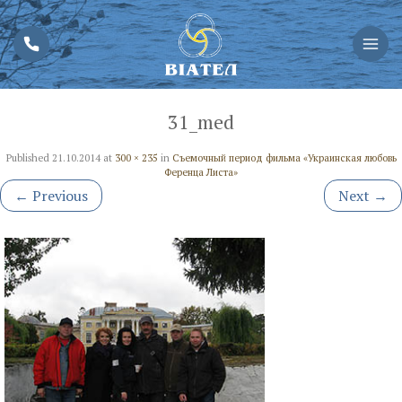
31_med
Published
21.10.2014
at
300 × 235
in
Съемочный период фильма «Украинская любовь
Ференца Листа»
←
Previous
Next
→