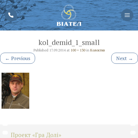
kol_demid_1_small
Published
17.09.2014
at
100 × 130
in
Колектив
←
Previous
Next
→
Проект «Гра Долі»