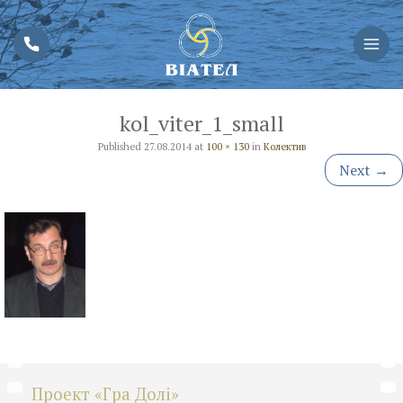
kol_viter_1_small
Published
27.08.2014
at
100 × 130
in
Колектив
Next
→
Проект «Гра Долі»