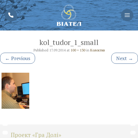
kol_tudor_1_small
Published
17.09.2014
at
100 × 130
in
Колектив
←
Previous
Next
→
Проект «Гра Долі»