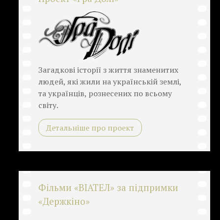
Загадкові історії з життя знаменитих
людей, які жили на українській землі,
та українців, рознесених по всьому
світу.
Детальніше про проект
Фільми «ВІАТЕЛ» за підпримки
«Держкіно»