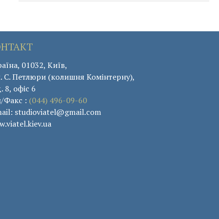
ОНТАКТ
аїна, 01032, Київ,
. С. Петлюри (колишня Комінтерну),
. 8, офіс 6
л/Факс :
(044) 496-09-60
ail: studioviatel@gmail.com
.viatel.kiev.ua