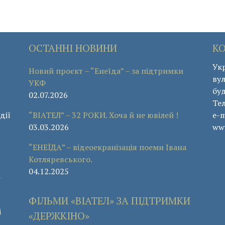
ОСТАННІ НОВИНИ
К
Укр
Новий проєкт – “Енеїда” – за підтримки
вул
УКФ
буд
02.07.2026
Те
дії
“ВІАТЕЛ” – 32 РОКИ. Хоча й не ювілей !
e-m
03.03.2026
www
“ЕНЕЇДА” – відеоекранізація поеми Івана
Котляревського.
04.12.2025
а
ФІЛЬМИ «ВІАТЕЛ» ЗА ПІДТРИМКИ
і
«ДЕРЖКІНО»