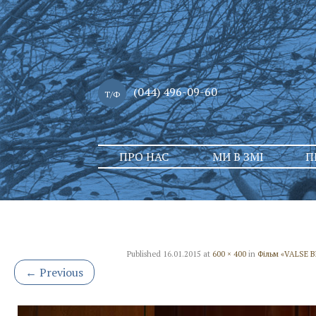
(044) 496-09-60
Т/Ф
Skip
ПРО НАС
МИ В ЗМІ
П
to
content
Published
16.01.2015
at
600 × 400
in
Фільм «VALSE 
←
Previous