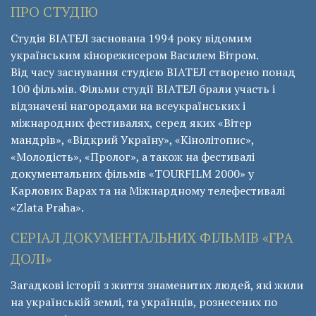
ПРО СТУДІЮ
Студія ВІАТЕЛ заснована 1994 року відомим
українським кінорежисером Василем Вітром.
Від часу заснування студією ВІАТЕЛ створено понад
100 фільмів. Фільми студії ВІАТЕЛ брали участь і
відзначені нагородами на всеукраїнських і
міжнародних фестивалях, серед яких «Вітер
мандрів», «Відкрий Україну», «Кінолітопис»,
«Молодість», «Пролог», а також на фестивалі
документальних фільмів «ТОURFILM 2000» у
Карлових Варах та на Міжнардному телефестивалі
«Zlata Praha».
СЕРІАЛ ДОКУМЕНТАЛЬНИХ ФІЛЬМІВ «ГРА
ДОЛІ»
Загадкові історії з життя знаменитих людей, які жили
на українській землі, та українців, рознесених по