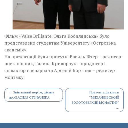
Фільм «Valse Brillante. Ольга Кобилянська» було
представлено студентам Університету «Острозька
академія».
На презентації були присутні Василь Вітер – режисер-
постановник, Галина Криворчук – продюсер і
співавтор сценарію та Арсеній Бортник – режисер
монтажу.
Post
←
Знімальний період фільму
Презентація книги
про ВАСИЛЯ СТЕФАНИКА
“МИХАЙЛІВСЬКИЙ
navigation
ЗОЛОТОВЕРХИЙ МОНАСТИР”
→