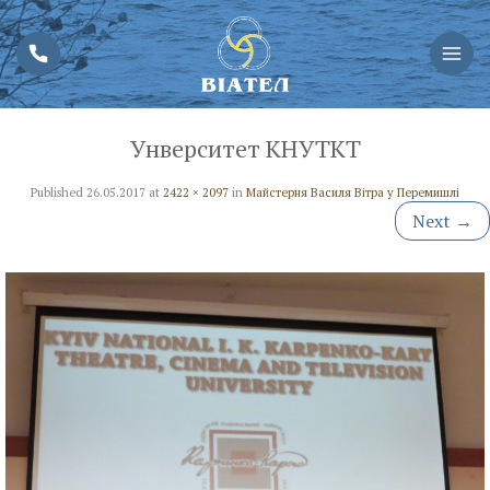
Унверситет КНУТКТ
Published
26.05.2017
at
2422 × 2097
in
Майстерня Василя Вітра у Перемишлі
Next
→