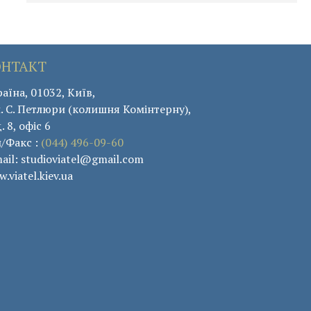
ОНТАКТ
аїна, 01032, Київ,
. С. Петлюри (колишня Комінтерну),
. 8, офіс 6
л/Факс :
(044) 496-09-60
ail: studioviatel@gmail.com
.viatel.kiev.ua