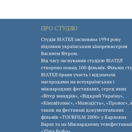
ПРО СТУДІЮ
Студія ВІАТЕЛ заснована 1994 року
відомим українським кінорежисером
Василем Вітром.
Від часу заснування студією ВІАТЕЛ
створено понад 100 фільмів. Фільми сту
ВІАТЕЛ брали участь і відзначені
нагородами на всеукраїнських і
міжнародних фестивалях, серед яких
«Вітер мандрів», «Відкрий Україну»,
«Кінолітопис», «Молодість», «Пролог», 
також на фестивалі документальних
фільмів «ТОURFILM 2000» у Карлових
Варах та на Міжнардному телефестивал
«Zlata Praha».