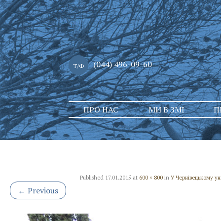
(044) 496-09-60
Т/Ф
Skip
ПРО НАС
МИ В ЗМІ
П
to
content
Published
17.01.2015
at
600 × 800
in
У Чернівецькому у
←
Previous