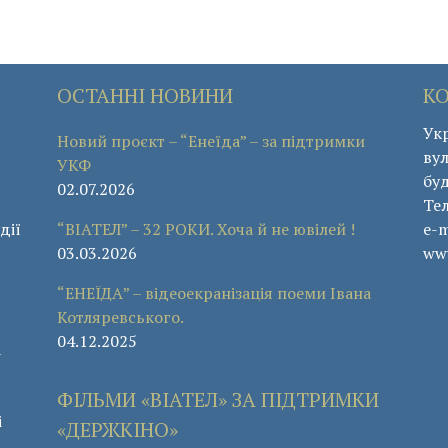
ОСТАННІ НОВИНИ
К
Укр
Новий проєкт – “Енеїда” – за підтримки
вул
УКФ
буд
02.07.2026
Те
дії
“ВІАТЕЛ” – 32 РОКИ. Хоча й не ювілей !
e-m
03.03.2026
www
“ЕНЕЇДА” – відеоекранізація поеми Івана
Котляревського.
04.12.2025
а
ФІЛЬМИ «ВІАТЕЛ» ЗА ПІДТРИМКИ
і
«ДЕРЖКІНО»