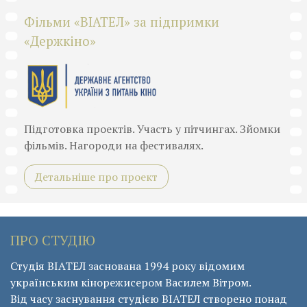
Фільми «ВІАТЕЛ» за підпримки
«Держкіно»
Підготовка проектів. Участь у пітчингах. Зйомки
фільмів. Нагороди на фестивалях.
Детальніше про проект
ПРО СТУДІЮ
Студія ВІАТЕЛ заснована 1994 року відомим
українським кінорежисером Василем Вітром.
Від часу заснування студією ВІАТЕЛ створено понад