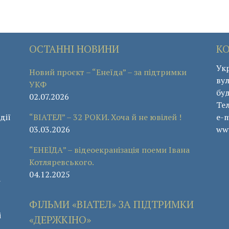
ОСТАННІ НОВИНИ
К
Укр
Новий проєкт – “Енеїда” – за підтримки
вул
УКФ
буд
02.07.2026
Те
дії
“ВІАТЕЛ” – 32 РОКИ. Хоча й не ювілей !
e-m
03.03.2026
www
“ЕНЕЇДА” – відеоекранізація поеми Івана
Котляревського.
04.12.2025
а
ФІЛЬМИ «ВІАТЕЛ» ЗА ПІДТРИМКИ
і
«ДЕРЖКІНО»