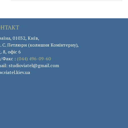
ОНТАКТ
аїна, 01032, Київ,
. С. Петлюри (колишня Комінтерну),
. 8, офіс 6
л/Факс :
(044) 496-09-60
ail: studioviatel@gmail.com
.viatel.kiev.ua