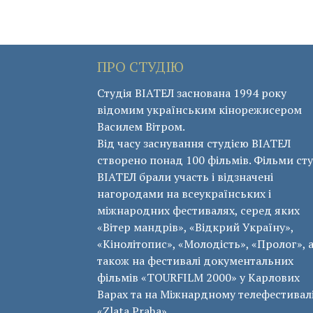
ПРО СТУДІЮ
Студія ВІАТЕЛ заснована 1994 року
відомим українським кінорежисером
Василем Вітром.
Від часу заснування студією ВІАТЕЛ
створено понад 100 фільмів. Фільми сту
ВІАТЕЛ брали участь і відзначені
нагородами на всеукраїнських і
міжнародних фестивалях, серед яких
«Вітер мандрів», «Відкрий Україну»,
«Кінолітопис», «Молодість», «Пролог», 
також на фестивалі документальних
фільмів «ТОURFILM 2000» у Карлових
Варах та на Міжнардному телефестивал
«Zlata Praha».