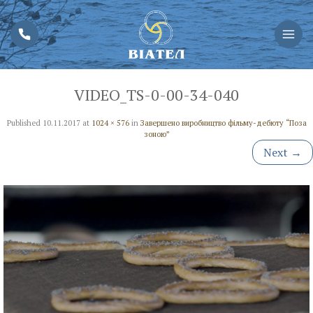
VIDEO_TS-0-00-34-040
Published
10.11.2017
at
1024 × 576
in
Завершено виробництво фільму-дебюту “Поза
зоною”
Next
→