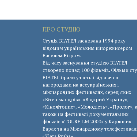
ПРО СТУДІЮ
Студія ВІАТЕЛ заснована 1994 року
відомим українським кінорежисером
Василем Вітром.
Від часу заснування студією ВІАТЕЛ
створено понад 100 фільмів. Фільми сту
ВІАТЕЛ брали участь і відзначені
нагородами на всеукраїнських і
міжнародних фестивалях, серед яких
«Вітер мандрів», «Відкрий Україну»,
«Кінолітопис», «Молодість», «Пролог», 
також на фестивалі документальних
фільмів «ТОURFILM 2000» у Карлових
Варах та на Міжнардному телефестивал
«Zlata Praha».