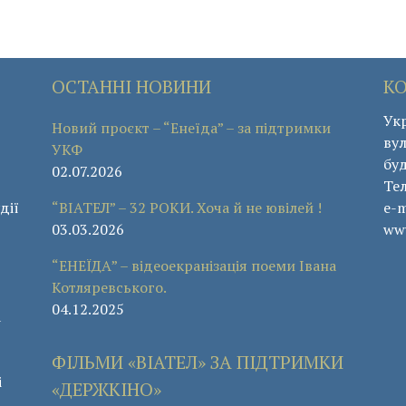
ОСТАННІ НОВИНИ
К
Укр
Новий проєкт – “Енеїда” – за підтримки
вул
УКФ
буд
02.07.2026
Те
дії
“ВІАТЕЛ” – 32 РОКИ. Хоча й не ювілей !
e-m
03.03.2026
www
“ЕНЕЇДА” – відеоекранізація поеми Івана
Котляревського.
04.12.2025
а
ФІЛЬМИ «ВІАТЕЛ» ЗА ПІДТРИМКИ
і
«ДЕРЖКІНО»