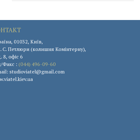
ОНТАКТ
аїна, 01032, Київ,
. С. Петлюри (колишня Комінтерну),
. 8, офіс 6
л/Факс :
(044) 496-09-60
ail: studioviatel@gmail.com
.viatel.kiev.ua