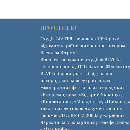
ПРО СТУДІЮ
Студія ВІАТЕЛ заснована 1994 року
відомим українським кінорежисером
Василем Вітром.
Від часу заснування студією ВІАТЕЛ
створено понад 100 фільмів. Фільми сту
ВІАТЕЛ брали участь і відзначені
нагородами на всеукраїнських і
міжнародних фестивалях, серед яких
«Вітер мандрів», «Відкрий Україну»,
«Кінолітопис», «Молодість», «Пролог», 
також на фестивалі документальних
фільмів «ТОURFILM 2000» у Карлових
Варах та на Міжнардному телефестивал
«Zlata Praha».