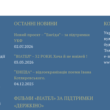
ОСТАННІ НОВИНИ
К
Укр
Новий проєкт – “Енеїда” – за підтримки
вул
УКФ
буд
02.07.2026
Те
дії
“ВІАТЕЛ” – 32 РОКИ. Хоча й не ювілей !
e-m
03.03.2026
www
“ЕНЕЇДА” – відеоекранізація поеми Івана
Котляревського.
04.12.2025
а
ФІЛЬМИ «ВІАТЕЛ» ЗА ПІДТРИМКИ
і
«ДЕРЖКІНО»