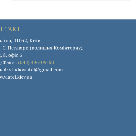
ОНТАКТ
аїна, 01032, Київ,
. С. Петлюри (колишня Комінтерну),
. 8, офіс 6
л/Факс :
(044) 496-09-60
ail: studioviatel@gmail.com
.viatel.kiev.ua