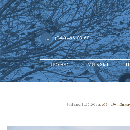
(044) 496-09-60
Т/Ф
Skip
ПРО НАС
МИ В ЗМІ
П
to
content
Published
21.10.2014
at
600 × 450
in
Зніма