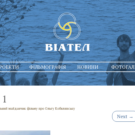
РОЕКТИ
ФІЛЬМОГРАФІЯ
НОВИНИ
ФОТОГАЛ
1
льний майданчик фільму про Ольгу Кобилянську
Next
→