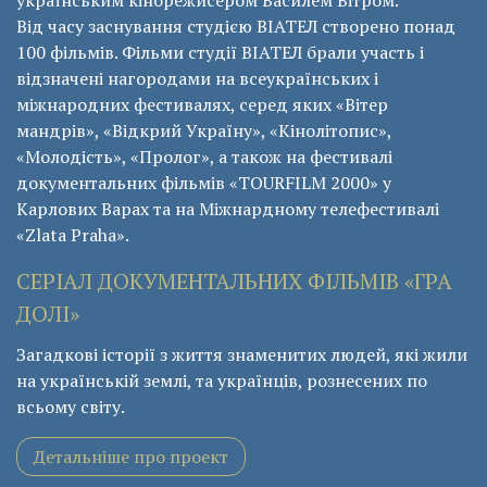
українським кінорежисером Василем Вітром.
Від часу заснування студією ВІАТЕЛ створено понад
100 фільмів. Фільми студії ВІАТЕЛ брали участь і
відзначені нагородами на всеукраїнських і
міжнародних фестивалях, серед яких «Вітер
мандрів», «Відкрий Україну», «Кінолітопис»,
«Молодість», «Пролог», а також на фестивалі
документальних фільмів «ТОURFILM 2000» у
Карлових Варах та на Міжнардному телефестивалі
«Zlata Praha».
СЕРІАЛ ДОКУМЕНТАЛЬНИХ ФІЛЬМІВ «ГРА
ДОЛІ»
Загадкові історії з життя знаменитих людей, які жили
на українській землі, та українців, рознесених по
всьому світу.
Детальніше про проект