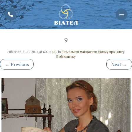
9
Published
21.10.2014
at
600 × 450
in
Знімальний майданчик фільму про Ольгу
Кобилянську
←
Previous
Next
→