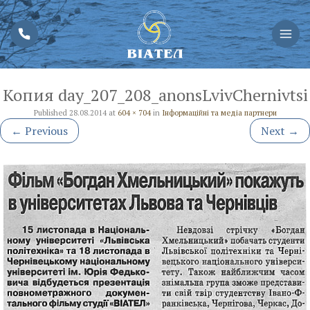
Копия day_207_208_anonsLvivChernivtsi
Published
28.08.2014
at
604 × 704
in
Інформаційні та медіа партнери
←
Previous
Next
→