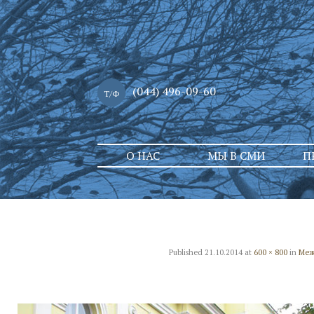
(044) 496-09-60
Т/Ф
Skip
О НАС
МЫ В СМИ
П
to
content
Published
21.10.2014
at
600 × 800
in
Меж