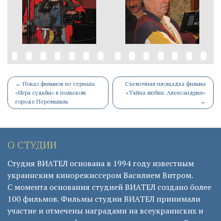
Post
←
Показ фильмов из сериала
Съемочная площадка фильма
«Игра судьбы» в польском
«Тайна любви. Александрия»
navigation
городе Перемышль
→
О СТУДИИ
Студия ВИАТЕЛ основана в 1994 году известным
украинским кинорежиссером Василием Витром.
С момента основания студией ВИАТЕЛ создано более
100 фильмов. Фильмы студии ВИАТЕЛ принимали
участие и отмечены наградами на всеукраинских и