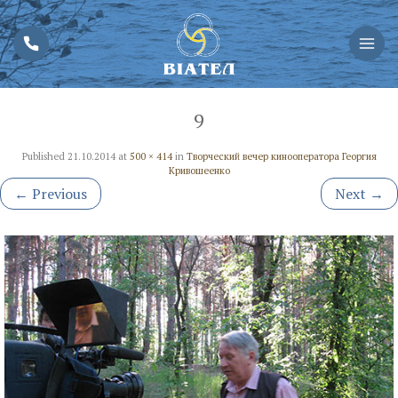
9
Published
21.10.2014
at
500 × 414
in
Творческий вечер кинооператора Георгия
Кривошеенко
←
Previous
Next
→