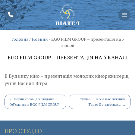
Головна
/
Новини
/
EGO FILM GROUP – презентація на 5
каналі
EGO FILM GROUP – ПРЕЗЕНТАЦІЯ НА 5 КАНАЛІ
В Будинку кіно – презентація молодих кінорежисерів,
учнів Василя Вітра
Post
←
Перші кроки до глядачів.
Сумно… Вчора нас покинув
Об’єднання EGO FILM GROUP
Тарас Денисенко…
→
navigation
ПРО СТУДІЮ