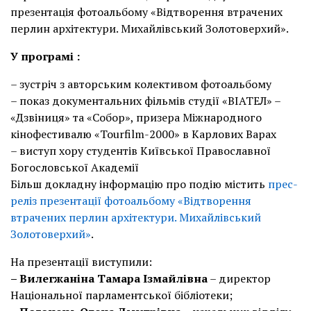
презентація фотоальбому «Відтворення втрачених
перлин архітектури. Михайлівський Золотоверхий».
У програмі :
– зустріч з авторським колективом фотоальбому
– показ документальних фільмів студії «ВІАТЕЛ» –
«Дзвіниця» та «Собор», призера Міжнародного
кінофестивалю «Tourfilm-2000» в Карлових Варах
– виступ хору студентів Київської Православної
Богословської Академії
Більш докладну інформацію про подію містить
прес-
реліз презентації фотоальбому «Відтворення
втрачених перлин архітектури. Михайлівський
Золотоверхий»
.
На презентації виступили:
– Вилегжаніна Тамара Ізмайлівна
– директор
Національної парламентської бібліотеки;