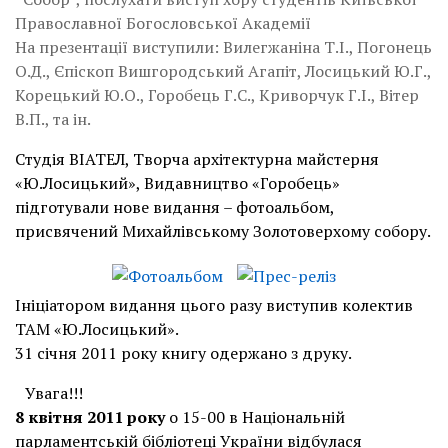
Православної Богословської Академії
На презентації виступили: Вилегжаніна Т.І., Погонець
О.Д., Єпіскоп Вишгородський Агапіт, Лосицький Ю.Г.,
Корецький Ю.О., Горобець Г.С., Криворчук Г.І., Вітер
В.П., та ін.
Студія ВІАТЕЛ, Творча архітектурна майстерня
«Ю.Лосицький», Видавництво «Горобець»
підготували нове видання – фотоальбом,
присвячений Михайлівському Золотоверхому собору.
Ініціатором видання цього разу виступив колектив
ТАМ «Ю.Лосицький».
31 січня 2011 року книгу одержано з друку.
Увага!!!
8 квітня 2011 року
о 15-00 в Національній
парламентській бібліотеці України відбулася