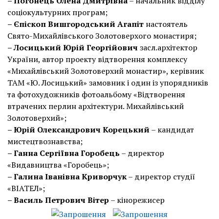
– Погонець Олена Дмитрівна
– начальник відділу
соціокультурних програм;
– Єпіскоп Вишгородський Агапіт
настоятель
Свято-Михайлівського Золотоверхого монастиря;
– Лосицький Юрій Георгійович
засл.архітектор
України, автор проекту відтворення комплексу
«Михайлівський Золотоверхий монастир», керівник
ТАМ «Ю. Лосицький» замовник і один із упорядників
та фотохудожників фотоальбому «Відтворення
втрачених перлин архітектури. Михайлівський
Золотоверхий»;
– Юрій Олександрович Корецький
– кандидат
мистецтвознавства;
– Ганна Сергіївна Горобець
– директор
«Видавництва «Горобець»;
– Галина Іванівна Криворчук
– директор студії
«ВІАТЕЛ»;
– Василь Петрович Вітер
– кінорежисер