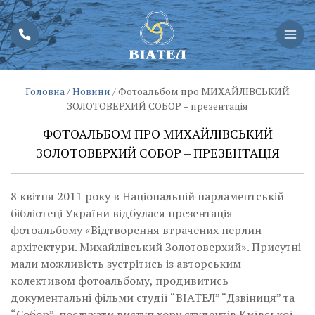
Головна
/
Новини
/
Фотоальбом про МИХАЙЛІВСЬКИЙ
ЗОЛОТОВЕРХИЙ СОБОР – презентація
ФОТОАЛЬБОМ ПРО МИХАЙЛІВСЬКИЙ
ЗОЛОТОВЕРХИЙ СОБОР – ПРЕЗЕНТАЦІЯ
8 квітня 2011 року в Національній парламентській
бібліотеці України відбулася презентація
фотоальбому «Відтворення втрачених перлин
архітектури. Михайлівський Золотоверхий». Присутні
мали можливість зустрітись із авторським
колективом фотоальбому, продивитись
документальні фільми студії “ВІАТЕЛ” “Дзвіниця” та
“Собор”, послухати виступ хору студентів Київської