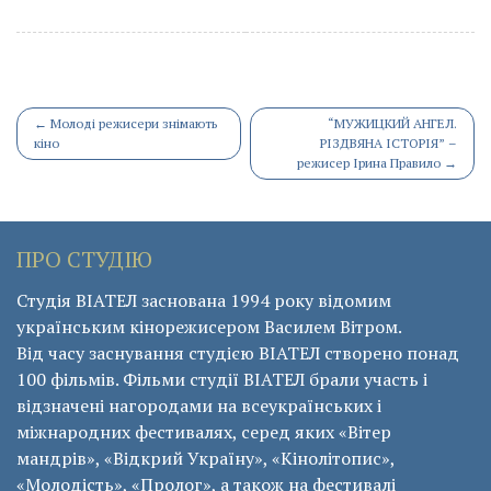
Post
←
Молоді режисери знімають
“МУЖИЦКИЙ АНГЕЛ.
кіно
РІЗДВЯНА ІСТОРІЯ” –
navigation
режисер Ірина Правило
→
ПРО СТУДІЮ
Студія ВІАТЕЛ заснована 1994 року відомим
українським кінорежисером Василем Вітром.
Від часу заснування студією ВІАТЕЛ створено понад
100 фільмів. Фільми студії ВІАТЕЛ брали участь і
відзначені нагородами на всеукраїнських і
міжнародних фестивалях, серед яких «Вітер
мандрів», «Відкрий Україну», «Кінолітопис»,
«Молодість», «Пролог», а також на фестивалі