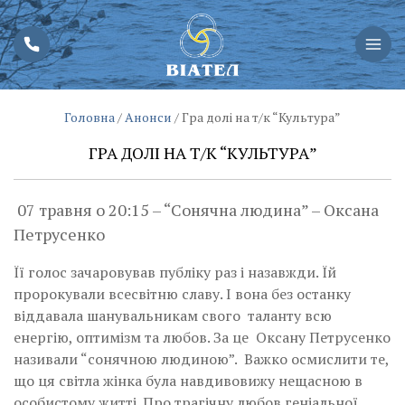
Головна
/
Анонси
/
Гра долі на т/к “Культура”
ГРА ДОЛІ НА Т/К “КУЛЬТУРА”
07 травня о 20:15 – “Сонячна людина” – Оксана
Петрусенко
Її голос зачаровував публіку раз і назавжди. Їй
пророкували всесвітню славу. І вона без останку
віддавала шанувальникам свого таланту всю
енергію, оптимізм та любов. За це Оксану Петрусенко
називали “сонячною людиною”. Важко осмислити те,
що ця світла жінка була навдивовижу нещасною в
особистому житті. Про трагічну любов геніальної