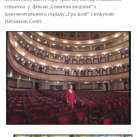
співачки у фільмі „Сонячна людина” з
документального серіалу „Гра долі” з ведучою
Наталкою Сопіт.