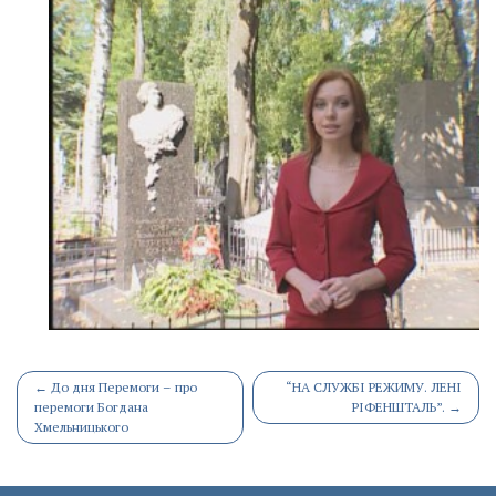
Post
←
До дня Перемоги – про
“НА СЛУЖБІ РЕЖИМУ. ЛЕНІ
перемоги Богдана
РІФЕНШТАЛЬ”.
→
navigation
Хмельницького