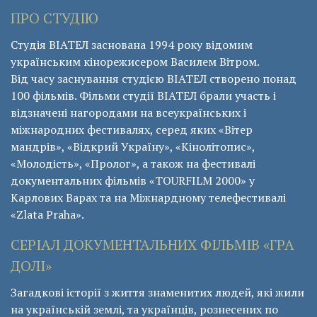
ПРО СТУДІЮ
Студія ВІАТЕЛ заснована 1994 року відомим
українським кінорежисером Василем Вітром.
Від часу заснування студією ВІАТЕЛ створено понад
100 фільмів. Фільми студії ВІАТЕЛ брали участь і
відзначені нагородами на всеукраїнських і
міжнародних фестивалях, серед яких «Вітер
мандрів», «Відкрий Україну», «Кінолітопис»,
«Молодість», «Пролог», а також на фестивалі
документальних фільмів «ТОURFILM 2000» у
Карлових Варах та на Міжнардному телефестивалі
«Zlata Praha».
СЕРІАЛ ДОКУМЕНТАЛЬНИХ ФІЛЬМІВ «ГРА
ДОЛІ»
Загадкові історії з життя знаменитих людей, які жили
на українській землі, та українців, рознесених по