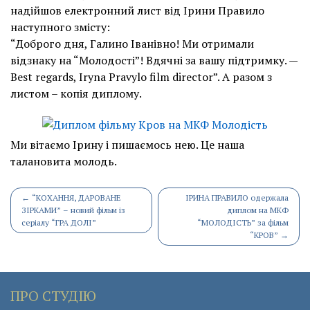
надійшов електронний лист від Ірини Правило
наступного змісту:
“Доброго дня, Галино Іванівно! Ми отримали
відзнаку на “Молодості”! Вдячні за вашу підтримку. —
Best regards, Iryna Pravylo film director”. А разом з
листом – копія диплому.
Ми вітаємо Ірину і пишаємось нею. Це наша
талановита молодь.
Post
←
“КОХАННЯ, ДАРОВАНЕ
ІРИНА ПРАВИЛО одержала
ЗІРКАМИ” – новий фільм із
диплом на МКФ
navigation
серіалу “ГРА ДОЛІ”
“МОЛОДІСТЬ” за фільм
“КРОВ”
→
ПРО СТУДІЮ