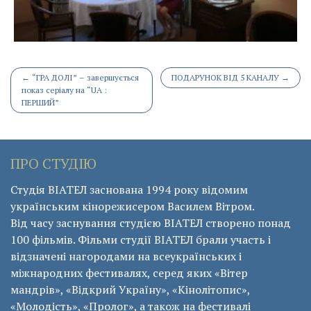
Post
←
“ГРА ДОЛІ” – завершується
ПОДАРУНОК ВІД 5 КАНАЛУ
→
показ серіалу на “UA :
navigation
ПЕРШИЙ”
ПРО СТУДІЮ
Студія ВІАТЕЛ заснована 1994 року відомим
українським кінорежисером Василем Вітром.
Від часу заснування студією ВІАТЕЛ створено понад
100 фільмів. Фільми студії ВІАТЕЛ брали участь і
відзначені нагородами на всеукраїнських і
міжнародних фестивалях, серед яких «Вітер
мандрів», «Відкрий Україну», «Кінолітопис»,
«Молодість», «Пролог», а також на фестивалі