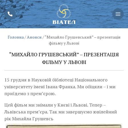
Головна
/
Анонси
/
“Михайло Грушевський” – презентація
фільму у Львові
“МИХАЙЛО ГРУШЕВСЬКИЙ” – ПРЕЗЕНТАЦІЯ
ФІЛЬМУ У ЛЬВОВІ
15 грудня в Науковій бібліотеці Національного
університету імені Івана Франка. Ми обіцяли – і ми
приїдемо з прем’єрою.
Цей фільм ми знімали у Києві і Львові. Тепер –
Львівська прем’єра. Так ми завершуємо ювілейний
рік Михайла Грушевсь