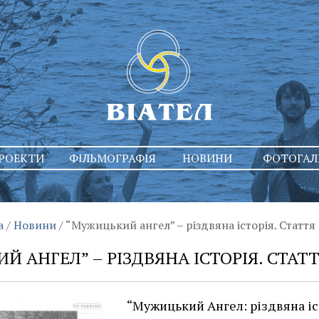
РОЕКТИ
ФІЛЬМОГРАФІЯ
НОВИНИ
ФОТОГАЛ
а
/
Новини
/
“Мужицький ангел” – різдвяна історія. Стаття
 АНГЕЛ” – РІЗДВЯНА ІСТОРІЯ. СТАТТ
“Мужицький Ангел: різдвяна іст