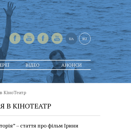
UA
RU
ЕРЕЇ
ВІДЕО
АНОНСИ
 в КіноТеатр
Я В КІНОТЕАТР
орія” – стаття про фільм Ірини