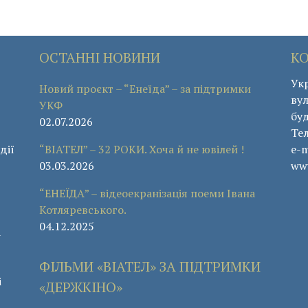
ОСТАННІ НОВИНИ
К
Укр
Новий проєкт – “Енеїда” – за підтримки
вул
УКФ
буд
02.07.2026
Те
дії
“ВІАТЕЛ” – 32 РОКИ. Хоча й не ювілей !
e-m
03.03.2026
www
“ЕНЕЇДА” – відеоекранізація поеми Івана
Котляревського.
04.12.2025
а
ФІЛЬМИ «ВІАТЕЛ» ЗА ПІДТРИМКИ
і
«ДЕРЖКІНО»