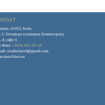
ОНТАКТ
аїна, 01032, Київ,
. С. Петлюри (колишня Комінтерну),
. 8, офіс 6
л/Факс :
(044) 496-09-60
ail: studioviatel@gmail.com
.viatel.kiev.ua