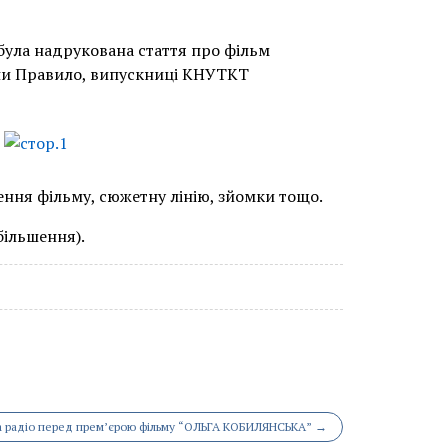
 була надрукована стаття про фільм
ни Правило, випускниці КНУТКТ
рення фільму, сюжетну лінію, зйомки тощо.
більшення).
а радіо перед прем’єрою фільму “ОЛЬГА КОБИЛЯНСЬКА”
→