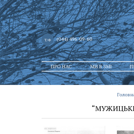
(044) 496-09-60
Т/Ф
Skip
ПРО НАС
МИ В ЗМІ
П
to
content
Головн
“МУЖИЦЬКИЙ