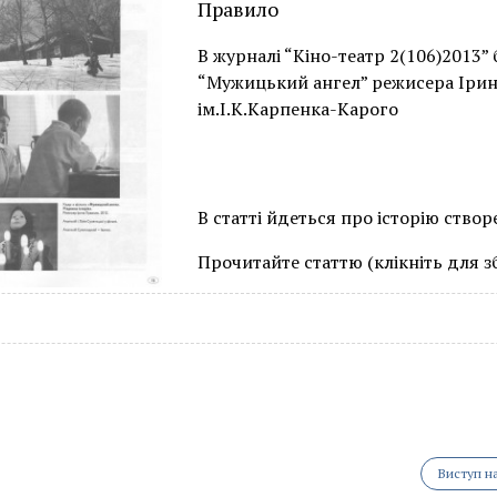
Правило
В журналі “Кіно-театр 2(106)2013”
“Мужицький ангел” режисера Іри
ім.І.К.Карпенка-Карого
В статті йдеться про історію ство
Прочитайте статтю (клікніть для з
Виступ н