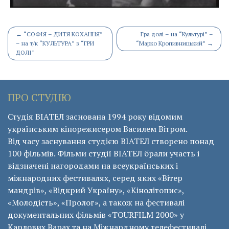
Post
←
“СОФІЯ – ДИТЯ КОХАННЯ”
Гра долі – на “Культурі” –
– на т/к “КУЛЬТУРА” з “ГРИ
“Марко Кропивницький”
→
navigation
ДОЛІ”
ПРО СТУДІЮ
Студія ВІАТЕЛ заснована 1994 року відомим
українським кінорежисером Василем Вітром.
Від часу заснування студією ВІАТЕЛ створено понад
100 фільмів. Фільми студії ВІАТЕЛ брали участь і
відзначені нагородами на всеукраїнських і
міжнародних фестивалях, серед яких «Вітер
мандрів», «Відкрий Україну», «Кінолітопис»,
«Молодість», «Пролог», а також на фестивалі
документальних фільмів «ТОURFILM 2000» у
Карлових Варах та на Міжнардному телефестивалі