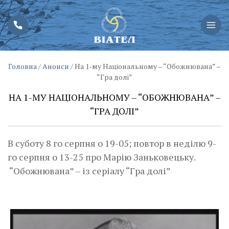
Головна
/
Анонси
/
На 1-му Національному – “Обожнювана” –
“Гра долі”
НА 1-МУ НАЦІОНАЛЬНОМУ – “ОБОЖНЮВАНА” –
“ГРА ДОЛІ”
В суботу 8 го серпня о 19-05; повтор в неділю 9-
го серпня о 13-25 про Марію Заньковецьку.
“Обожнювана” – із серіалу “Гра долі”