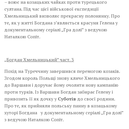
– воює на козацьких чайках проти турецького
султана. Під час цієї військової експедиції
Хмельницький визволяє прекрасну полонянку. Про
те, як у житті Богдана з’являється красуня Гелена у
документальному серіалі „Гра долі” з ведучою
Наталкою Сопіт.
„Богдан Хмельницький” част.
3
Похід на Туреччину завершився перемогою козаків.
Згодом король Польщі знову кличе Хмельницького
до Варшави і доручає йому очолити нову кампанію
проти турків. Із Варшави Богдан забирає Гелену і
привозить її як дочку у
Суботів
до своєї родини.
Про те, як прийняли польську панну в козацькому
хуторі Богдана у документальному серіалі „Гра долі”
з ведучою Наталкою Сопіт.