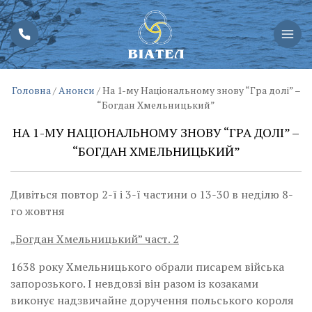
Головна
/
Анонси
/
На 1-му Національному знову “Гра долі” –
“Богдан Хмельницький”
НА 1-МУ НАЦІОНАЛЬНОМУ ЗНОВУ “ГРА ДОЛІ” –
“БОГДАН ХМЕЛЬНИЦЬКИЙ”
Дивіться повтор 2-ї і 3-ї частини о 13-30 в неділю 8-
го жовтня
„Богдан Хмельницький” част.
2
1638 року Хмельницького обрали писарем війська
запорозького. І невдовзі він разом із козаками
виконує надзвичайне доручення польського короля