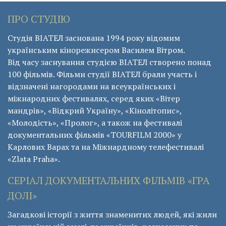
ПРО СТУДІЮ
Студія ВІАТЕЛ заснована 1994 року відомим
українським кінорежисером Василем Вітром.
Від часу заснування студією ВІАТЕЛ створено понад
100 фільмів. Фільми студії ВІАТЕЛ брали участь і
відзначені нагородами на всеукраїнських і
міжнародних фестивалях, серед яких «Вітер
мандрів», «Відкрий Україну», «Кінолітопис»,
«Молодість», «Пролог», а також на фестивалі
документальних фільмів «ТОURFILM 2000» у
Карлових Варах та на Міжнардному телефестивалі
«Zlata Praha».
СЕРІАЛ ДОКУМЕНТАЛЬНИХ ФІЛЬМІВ «ГРА
ДОЛІ»
Загадкові історії з життя знаменитих людей, які жили