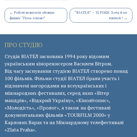
Post
←
Робочі моменти зйомки
“ВІАТЕЛ” – 32 РОКИ. Хоча й не
фільму “Поза зоною”
ювілей !
→
navigation
ПРО СТУДІЮ
Студія ВІАТЕЛ заснована 1994 року відомим
українським кінорежисером Василем Вітром.
Від часу заснування студією ВІАТЕЛ створено понад
100 фільмів. Фільми студії ВІАТЕЛ брали участь і
відзначені нагородами на всеукраїнських і
міжнародних фестивалях, серед яких «Вітер
мандрів», «Відкрий Україну», «Кінолітопис»,
«Молодість», «Пролог», а також на фестивалі
документальних фільмів «ТОURFILM 2000» у
Карлових Варах та на Міжнардному телефестивалі
«Zlata Praha».