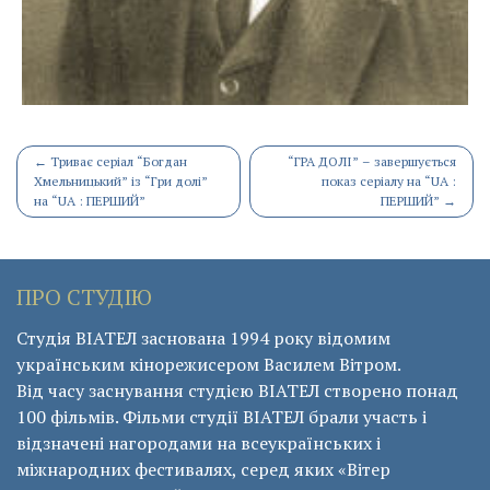
Post
←
Триває серіал “Богдан
“ГРА ДОЛІ” – завершується
Хмельницький” із “Гри долі”
показ серіалу на “UA :
navigation
на “UA : ПЕРШИЙ”
ПЕРШИЙ”
→
ПРО СТУДІЮ
Студія ВІАТЕЛ заснована 1994 року відомим
українським кінорежисером Василем Вітром.
Від часу заснування студією ВІАТЕЛ створено понад
100 фільмів. Фільми студії ВІАТЕЛ брали участь і
відзначені нагородами на всеукраїнських і
міжнародних фестивалях, серед яких «Вітер