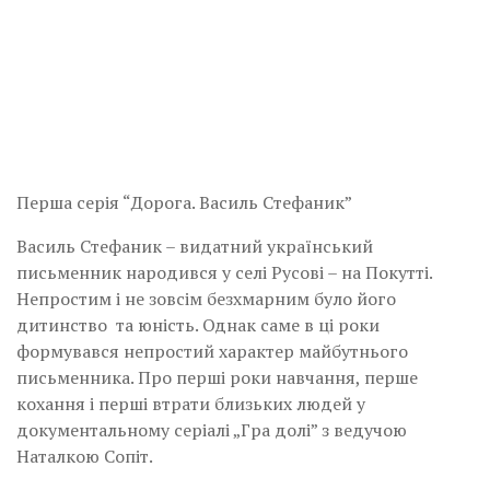
Перша серія “Дорога. Василь Стефаник”
Василь Стефаник – видатний український
письменник народився у селі Русові – на Покутті.
Непростим і не зовсім безхмарним було його
дитинство та юність. Однак саме в ці роки
формувався непростий характер майбутнього
письменника. Про перші роки навчання, перше
кохання і перші втрати близьких людей у
документальному серіалі „Гра долі” з ведучою
Наталкою Сопіт.