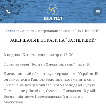
Головна
/
Анонси
/
Завершальні покази на “UA : ПЕРШИЙ”
ЗАВЕРШАЛЬНІ ПОКАЗИ НА “UA : ПЕРШИЙ”
В неділю 13 листопада повтор о 13-30
Остання серія “Богдан Хмельницький” част. 10
Хмельницький облаштовує державність України. Він
одружується з Ганною Золотаренко, і женить син
Тимоша на дочці молдавського господаря Лупула.
Тиміш гине у битві під Сучавою. Виснажений у війні,
Богдан підписує Переяславський договір з
Московією.