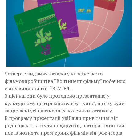
Четверте видання каталогу українського
фільмовиробництва “Континент фільму” побачило
світ у видавництві “ВІАТЕЛ”.
З цієї нагоди було проведено презентацію у
культурному центрі кінотеатру “Київ”, на яку були
запрошені усі партнери та учасники каталогу.
В програму презентації увійшли привітання від
редакціі каталогу та подарунки, півторагодинний
показ нових та прем’єрних фільмів від режисерів