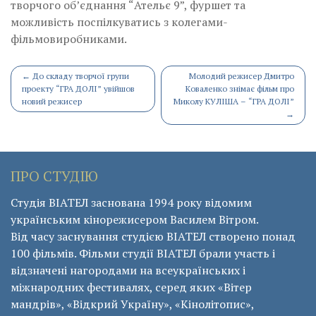
творчого об’єднання “Ательє 9”, фуршет та
можливість поспілкуватись з колегами-
фільмовиробниками.
Post
←
До складу творчої групи
Молодий режисер Дмитро
проекту “ГРА ДОЛІ” увійшов
Коваленко знімає фільм про
navigation
новий режисер
Миколу КУЛІША – “ГРА ДОЛІ”
→
ПРО СТУДІЮ
Студія ВІАТЕЛ заснована 1994 року відомим
українським кінорежисером Василем Вітром.
Від часу заснування студією ВІАТЕЛ створено понад
100 фільмів. Фільми студії ВІАТЕЛ брали участь і
відзначені нагородами на всеукраїнських і
міжнародних фестивалях, серед яких «Вітер
мандрів», «Відкрий Україну», «Кінолітопис»,