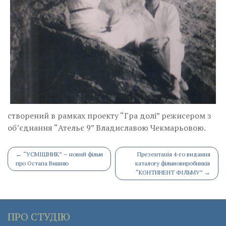
створений в рамках проекту “Гра долі” режисером з
об’єднання “Ательє 9” Владиславою Чекмарьовою.
Post
←
“УСМІШНИК” – новий фільм
Презентація 4-го видання
про Остапа Вишню
каталогу фільмовиробників
navigation
“КОНТИНЕНТ ФІЛЬМУ”
→
ПРО СТУДІЮ